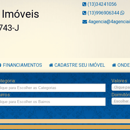
(13)34241056
(13)996906344
4agencia@4agenciai
FINANCIAMENTOS
CADASTRE SEU IMÓVEL
ONDE
tegoria:
Valores:
Clique pa
irros:
Dormitór
Escolher