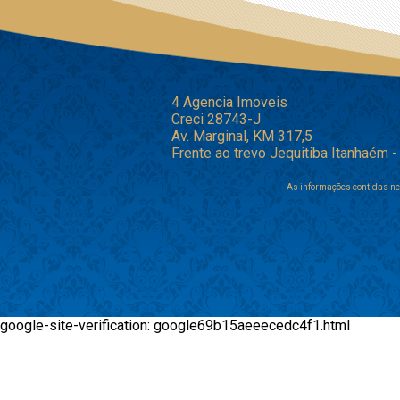
4 Agencia Imoveis
Creci 28743-J
Av. Marginal, KM 317,5
Frente ao trevo Jequitiba Itanhaém 
As informações contidas ne
google-site-verification: google69b15aeeecedc4f1.html