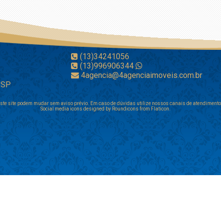
(13)34241056
(13)996906344
4agencia@4agenciaimoveis.com.br
- SP
ste site podem mudar sem aviso prévio. Em caso de dúvidas utilize nossos canais de atendimento 
Social media icons designed by Roundicons from Flaticon.