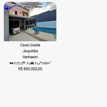
Casa Usada
Jequitiba
Itanhaem
2
5 (2) |
5 |
5 |
350m
R$ 850.000,00