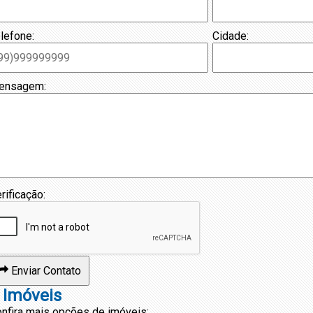
lefone:
Cidade:
ensagem:
rificação:
Enviar Contato
 Imóveis
nfira mais opções de imóveis: