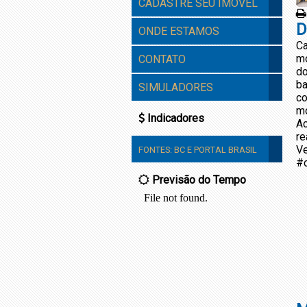
CADASTRE SEU IMÓVEL
D
ONDE ESTAMOS
Ca
mo
CONTATO
do
ba
SIMULADORES
co
mo
Indicadores
Ac
re
Ve
FONTES:
BC
E
PORTAL BRASIL
#c
Previsão do Tempo