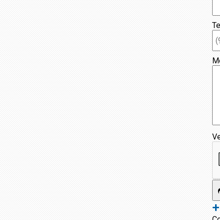
Te
M
Ve
+
Co