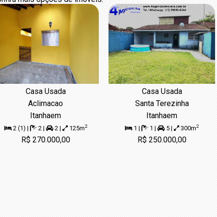
Casa Usada
Casa Usada
Aclimacao
Santa Terezinha
Itanhaem
Itanhaem
2
2
2 (1) |
2 |
2 |
125m
1 |
1 |
5 |
300m
R$ 270.000,00
R$ 250.000,00