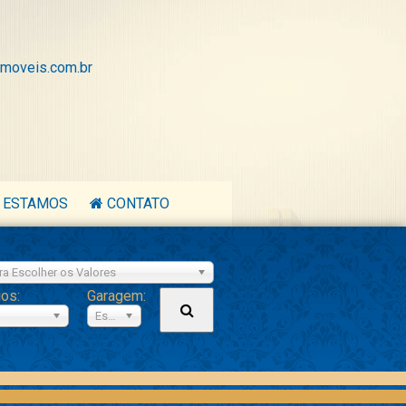
moveis.com.br
 ESTAMOS
CONTATO
ra Escolher os Valores
ios:
Garagem:
Escolher