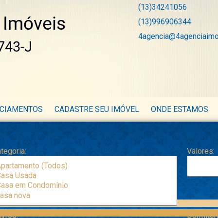
(13)34241056
(13)996906344
4agencia@4agenciaimo
NCIAMENTOS
CADASTRE SEU IMÓVEL
ONDE ESTAMOS
tegoria:
Valores:
irros:
Dormitór