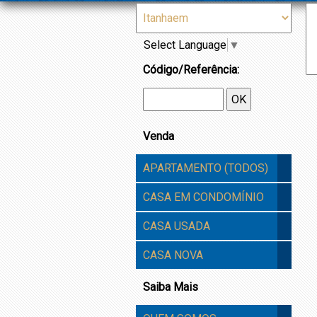
0
Imóveis Favoritos
Select Language
▼
Código/Referência:
OK
Venda
APARTAMENTO (TODOS)
CASA EM CONDOMÍNIO
CASA USADA
CASA NOVA
Saiba Mais