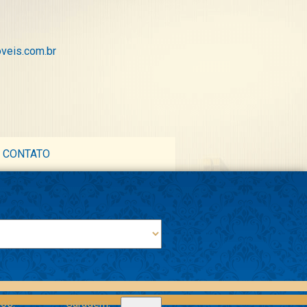
veis.com.br
CONTATO
ios:
Garagem: