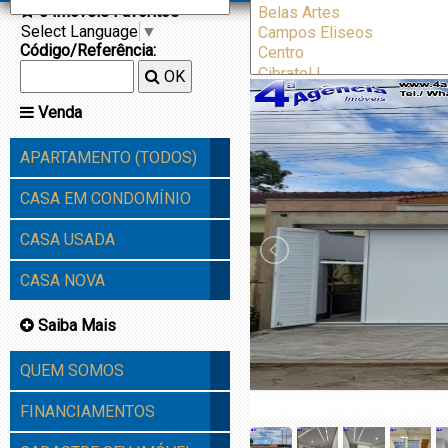
0
Imóveis Favoritos
[S431] casa n
Select Language
▼
Itanhaen
Código/Referência:
OK
Venda
APARTAMENTO (TODOS)
CASA EM CONDOMÍNIO
CASA USADA
CASA NOVA
Saiba Mais
QUEM SOMOS
FINANCIAMENTOS