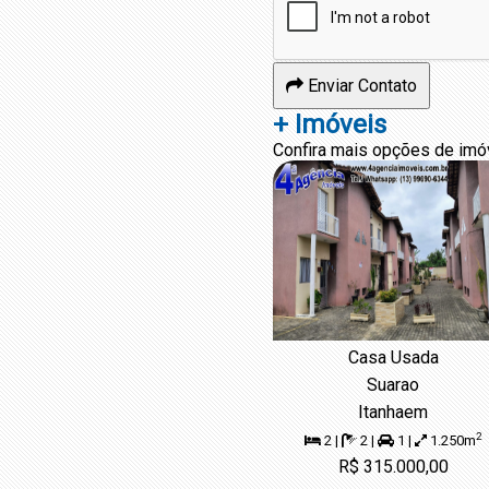
Enviar Contato
+ Imóveis
Confira mais opções de imó
Casa Usada
Suarao
Itanhaem
2
2 |
2 |
1 |
1.250m
R$ 315.000,00