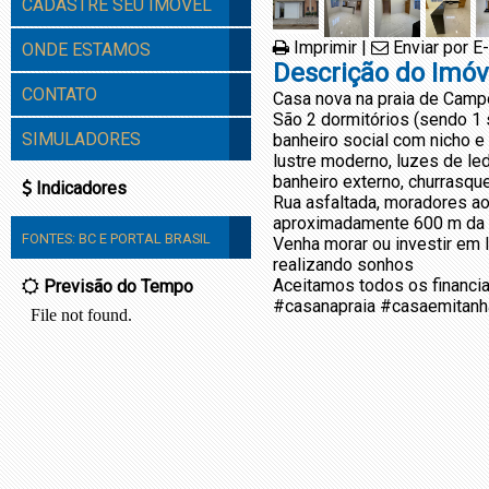
CADASTRE SEU IMÓVEL
Imprimir
|
Enviar por E
ONDE ESTAMOS
Descrição do Imóv
CONTATO
Casa nova na praia de Camp
São 2 dormitórios (sendo 1 s
SIMULADORES
banheiro social com nicho e 
lustre moderno, luzes de led
banheiro externo, churrasqu
Indicadores
Rua asfaltada, moradores ao
aproximadamente 600 m da p
FONTES:
BC
E
PORTAL BRASIL
Venha morar ou investir em
realizando sonhos
Aceitamos todos os financia
Previsão do Tempo
#casanapraia #casaemitanh