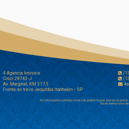
4 Agencia Imoveis
(1
Creci 28743-J
(1
Av. Marginal, KM 317,5
4a
Frente ao trevo Jequitiba Itanhaém - SP
As informações contidas neste site podem mudar sem aviso prévio. 
Social media icons de