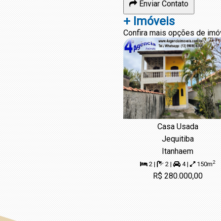
Enviar Contato
+ Imóveis
Confira mais opções de imó
Casa Usada
Jequitiba
Itanhaem
2
2 |
2 |
4 |
150m
R$ 280.000,00