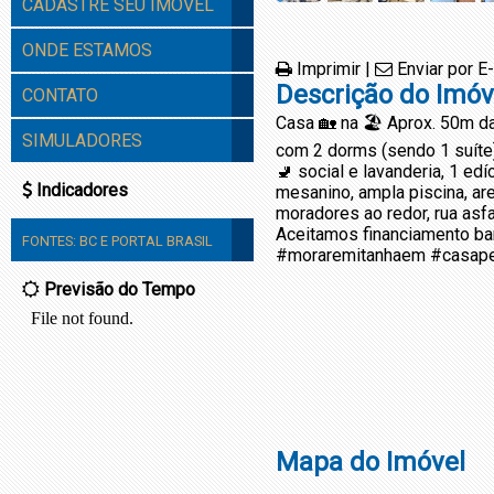
CADASTRE SEU IMÓVEL
ONDE ESTAMOS
Imprimir
|
Enviar por E
Descrição do Imóv
CONTATO
Casa 🏡 na 🏖️ Aprox. 50m d
SIMULADORES
com 2 dorms (sendo 1 suíte)
🚽 social e lavanderia, 1 ed
Indicadores
mesanino, ampla piscina, are
moradores ao redor, rua asfa
Aceitamos financiamento ba
FONTES:
BC
E
PORTAL BRASIL
#moraremitanhaem #casape
Previsão do Tempo
Mapa do Imóvel