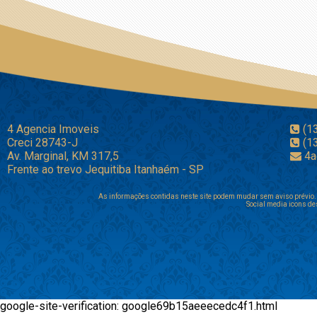
4 Agencia Imoveis
(1
Creci 28743-J
(1
Av. Marginal, KM 317,5
4a
Frente ao trevo Jequitiba Itanhaém - SP
As informações contidas neste site podem mudar sem aviso prévio. 
Social media icons de
google-site-verification: google69b15aeeecedc4f1.html