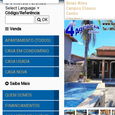
0
Imóveis Favoritos
[L010] casa u
Select Language
▼
Itanhaem
Código/Referência:
OK
Venda
APARTAMENTO (TODOS)
CASA EM CONDOMÍNIO
CASA USADA
CASA NOVA
Saiba Mais
QUEM SOMOS
FINANCIAMENTOS